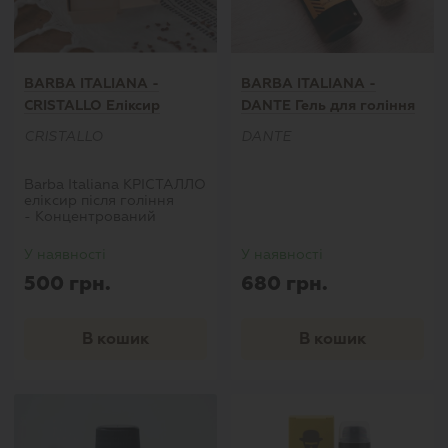
BARBA ITALIANA -
BARBA ITALIANA -
CRISTALLO Еліксир
DANTE Гель для гоління
CRISTALLO
DANTE
Barba Italiana КРІСТАЛЛО
еліксир після гоління
- Концентрований
еліксир, рекомендується
для вживання після
У наявності
У наявності
гоління, має
500 грн.
680 грн.
протизапальні і
антибактеріальні
властивості. Ідеально
підходить для стресової,
В кошик
В кошик
почервонілої і запаленої
шкіри після гоління;
Освіжає і заспокоює
шкіру. Cristallo може
похвалитися
інноваційними
протизапальними