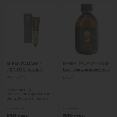
BARBA ITALIANA -
BARBA ITALIANA - ENEA
PRIMITIVO Гель для
Шампунь для щоденного
укладання волосся
використання, 250 мл.
PRIMITIVO
ENEA
Розроблений
італійськими фахівцями
Barba Italiana Primitivo
Gel сприяє легкому і
невимушеному
У наявності
У наявності
укладанню будь-якого
630 грн.
550 грн.
типа волосся, яке після