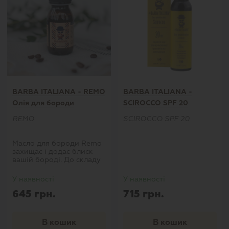
властивостями, які
заспокоюють шкіру і
зменшують свербіння."
BARBA ITALIANA - REMO
BARBA ITALIANA -
Олія для бороди
SCIROCCO SPF 20
Сонцезахисний спрей
REMO
SCIROCCO SPF 20
Масло для бороди Remo
захищає і додає блиск
вашій бороді. До складу
масла для бороди не
входять силікони, в
У наявності
У наявності
основному воно
645 грн.
715 грн.
складається з рослинних
олій: кісточка винограду,
пальмові гілочки,
авокадо, аргана, коттон і
В кошик
В кошик
макадамія. Всі