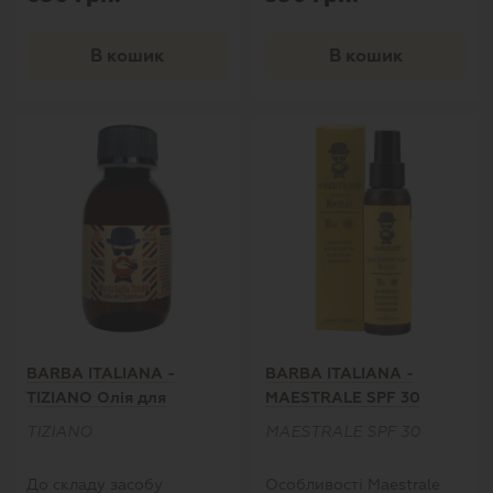
його вживання стає
гладшим, слухняним і
таким, що піддаються
В кошик
В кошик
моделюванню.
_x000D_Засіб легко і
рівномірно наноситься
на волосся, надаючи їм
привабливий, природний
вигляд, не залишаючи
при цьому жодних
розводів."
BARBA ITALIANA -
BARBA ITALIANA -
TIZIANO Олія для
MAESTRALE SPF 30
бороди
Сонцезахисний
TIZIANO
MAESTRALE SPF 30
кремообразний спрей
До складу засобу
Особливості Maestrale