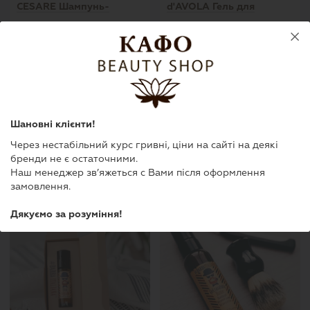
CESARE Шампунь-
d'AVOLA Гель для
кондиціонер 2 в 1, 250
волосся
CESARE
d’AVOLA
мл.
У наявності
У наявності
Шановні клієнти!
575 грн.
500 грн.
Через нестабільний курс гривні, ціни на сайті на деякі
бренди не є остаточними.
В кошик
В кошик
Наш менеджер зв’яжеться с Вами після оформлення
замовлення.
Дякуємо за розуміння!