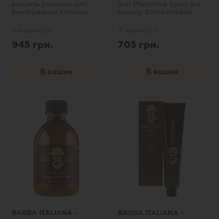
входять рослинні олії:
Sun Protective Sprey від
виноградних кісточок,
бренду Barba Italiana: -
пальмових гілочок,
має високий рівень
авокадо, аргана,
захисту SPF 30; -
У наявності
У наявності
бавовни, макадамії, а
екстракт фініка
945 грн.
705 грн.
також масло каріте і
відновлює пружність
вітамін Е. Все ці
шкіри; - кунжутні і рисові
компоненти додають
масла активно живлять і
блиск, зволожують і
зберігають молодість
В кошик
В кошик
захищають волоски.
епідермісу; - масло
аргани сприяє
регенерації
пошкоджених кліток; -
складові ліпіди
захищають від
ультрафіолетових
променів; - запобігає
появі роздратувань і
почервонінь
BARBA ITALIANA -
BARBA ITALIANA -