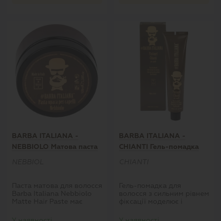
компоненти володіють
потужними
зволожуючими,
захисними і додаючими
блиск властивостями.
BARBA ITALIANA -
BARBA ITALIANA -
NEBBIOLO Матова паста
CHIANTI Гель-помадка
для волосся сильної
для волосся
NEBBIOL
CHIANTI
фіксації, 100 мл.
Паста матова для волосся
Гель-помадка для
Barba Italiana Nebbiolo
волосся з сильним рівнем
Matte Hair Paste має
фіксації моделює і
тверду текстуру, моделює
укладає всі типи волосся.
і укладає будь-який тип
Містить масло
У наявності
У наявності